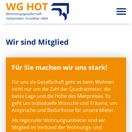
Wir sind Mitglied
Für Sie machen wir uns stark!
Für uns als Gesellschaft geht es beim Wohnen
nicht nur um die Zahl der Quadratmeter, die
beste Lage und die Höhe des Mietpreises. Es
geht um individuelle Wünsche und Träume, um
Ansprüche und Bedürfnisse für unsere Mieter.
Als regionaler Wohnungsanbieter sind wir
Mitglied im Verband der Wohnungs- und