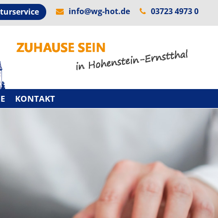
info@wg-hot.de
03723 4973 0
turservice
CE
KONTAKT