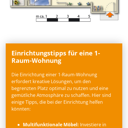
Einrichtungstipps für eine 1-
Raum-Wohnung
Die Einrichtung einer 1-Raum-Wohnung
erfordert kreative Lösungen, um den
begrenzten Platz optimal zu nutzen und eine
gemütliche Atmosphäre zu schaffen. Hier sind
einige Tipps, die bei der Einrichtung helfen
könnten:
Multifunktionale Möbel:
Investiere in