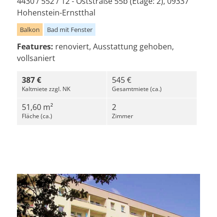
4430 / 552 / 12 - Oststraße 55b (Etage: 2), 09337
Hohenstein-Ernstthal
Balkon
Bad mit Fenster
Features:
renoviert, Ausstattung gehoben,
vollsaniert
387 €
545 €
Kaltmiete zzgl. NK
Gesamtmiete (ca.)
51,60 m²
2
Fläche (ca.)
Zimmer