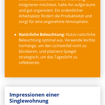
integrieren möchtest, halte ihn aufgeräumt
und gut organisiert. Ein ordentlicher
Arbeitsplatz fördert die Produktivität und
sorgt für eine angenehme Atmosphäre.
Natürliche Beleuchtung:
Nutze natürliche
Beleuchtung optimal aus. Verwende leichte
Vorhänge, um den Lichteinfall nicht zu
blockieren, und platziere Spiegel
strategisch, um das Tageslicht zu
reflektieren.
Impressionen einer
Singlewohnung